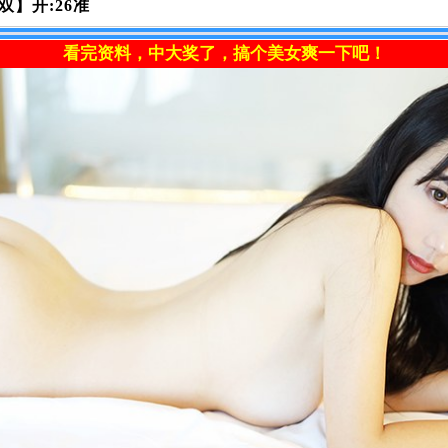
双】开:26准
看完资料，中大奖了，搞个美女爽一下吧！