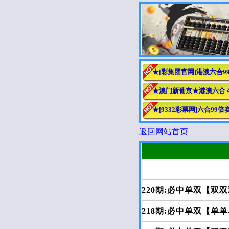
★[彩集团官网]港澳六合9
★澳门新葡京★港澳六合
★[9332彩票网]六合99倍赛
返回网站首页
220期:必中单双【双双
218期:必中单双【单单