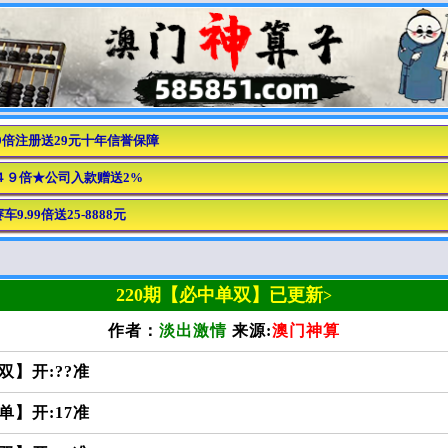
9倍注册送29元十年信誉保障
４９倍★公司入款赠送2%
车9.99倍送25-8888元
220期【必中单双】已更新
>
作者：
淡出激情
来源:
澳门神算
双】开:??准
单】开:17准