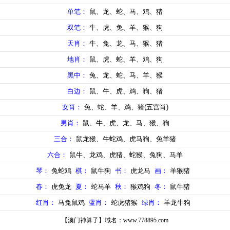
【澳门神算子】域名：www.778895.com